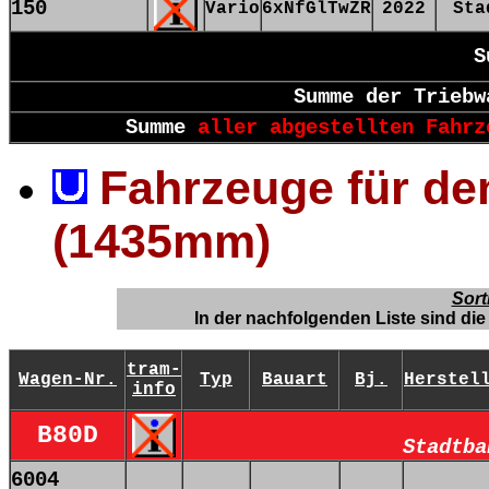
150
Vario
6xNfGlTwZR
2022
Sta
S
Summe der Triebw
Summe
aller abgestellten Fahrz
Fahrzeuge für de
(1435mm)
Sort
In der nachfolgenden Liste sind d
tram-
Wagen-Nr.
Typ
Bauart
Bj.
Herstel
info
B80D
Stadtba
6004