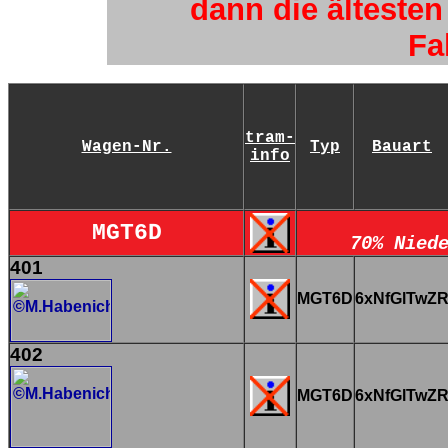
dann die älteste
Fa
tram-
Wagen-Nr.
Typ
Bauart
info
MGT6D
70% Nied
401
MGT6D
6xNfGlTwZ
402
MGT6D
6xNfGlTwZ