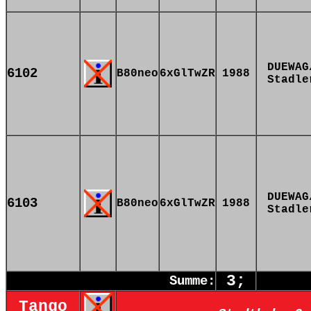
DUEWAG
6102
B80neo
6xGlTwZR
1988
Stadle
DUEWAG
6103
B80neo
6xGlTwZR
1988
Stadle
3;
Summe:
Tango