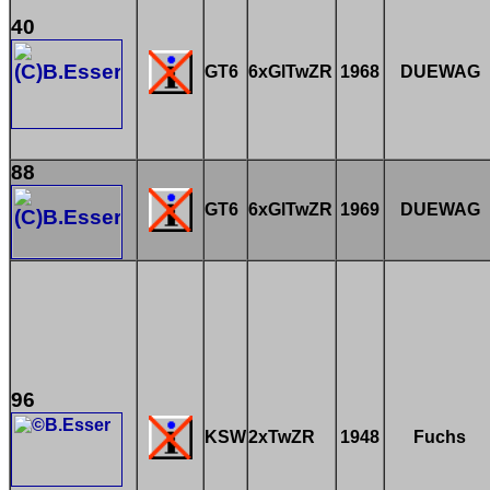
40
GT6
6xGlTwZR
1968
DUEWAG
88
GT6
6xGlTwZR
1969
DUEWAG
96
KSW
2xTwZR
1948
Fuchs