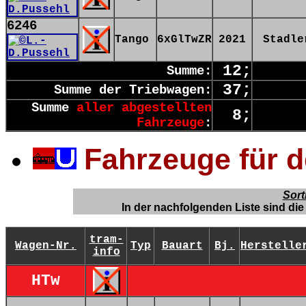
6246
Tango
6xGlTwZR
2021
Stadle
12;
Summe:
37;
Summe der Triebwagen:
Summe
aller abgestellten
8;
Fahrzeuge
:
Fahrzeuge für 
Sort
In der nachfolgenden Liste sind d
tram-
Wagen-Nr.
Typ
Bauart
Bj.
Herstelle
info
HTw