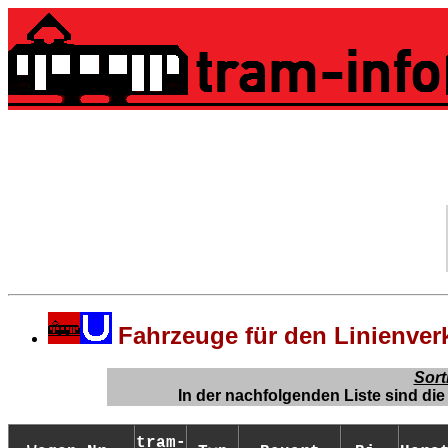
Wage
Bochum-Gelsenkirc
Fahrzeuge für den Linienve
Sort
In der nachfolgenden Liste sind d
tram-