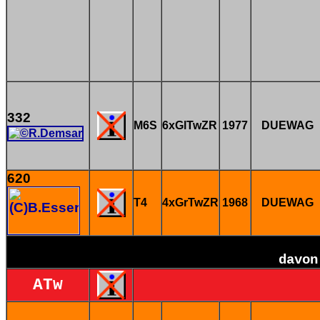
332
M6S
6xGlTwZR
1977
DUEWAG
620
T4
4xGrTwZR
1968
DUEWAG
davo
ATw