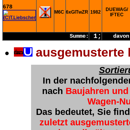
678
DUEWAG/
M6C
6xGlTwZR
1982
IFTEC
1;
Summe:
davo
ausgemusterte 
Sortie
In der nachfolgende
nach
Baujahren und
Wagen-N
Das bedeutet, Sie fin
zuletzt ausgemuster