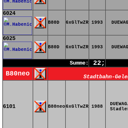
6024
B80D
6xGlTwZR
1993
DUEWA
6025
B80D
6xGlTwZR
1993
DUEWA
22;
Summe:
B80neo
Stadtbahn-Gele
DUEWAG
6101
B80neo
6xGlTwZR
1988
Stadle