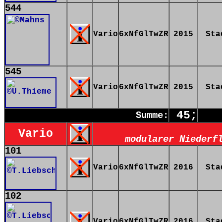
544
Vario
6xNfGlTwZR
2015
Sta
545
Vario
6xNfGlTwZR
2015
Sta
45;
Summe:
Vario
modularer Niederf
101
Vario
6xNfGlTwZR
2016
Sta
102
Vario
6xNfGlTwZR
2016
Sta