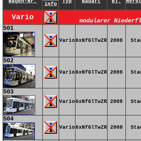
Wagen-Nr.
Typ
Bauart
Bj.
Hers
info
Vario
modularer Niederf
501
Vario
6xNfGlTwZR
2008
Sta
502
Vario
6xNfGlTwZR
2008
Sta
503
Vario
6xNfGlTwZR
2008
Sta
504
Vario
6xNfGlTwZR
2008
Sta