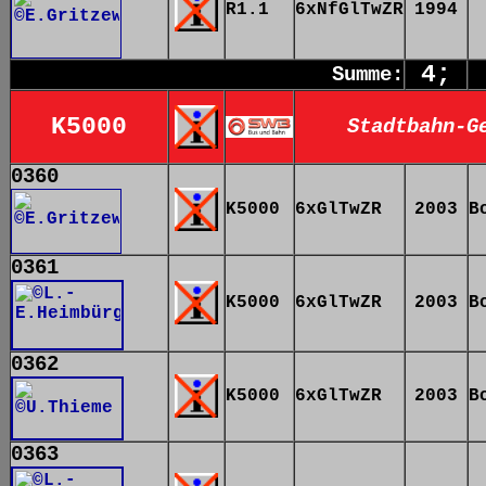
R1.1
6xNfGlTwZR
1994
4;
Summe:
K5000
Stadtbahn-G
0360
K5000
6xGlTwZR
2003
B
0361
K5000
6xGlTwZR
2003
B
0362
K5000
6xGlTwZR
2003
B
0363