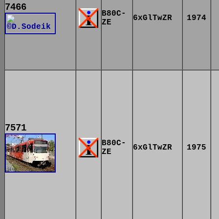
7466
B80C-
6xGlTwZR
1974
ZE
7571
B80C-
6xGlTwZR
1975
ZE