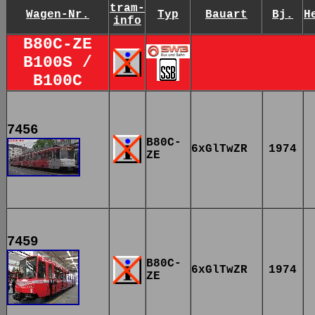
tram-
Wagen-Nr.
Typ
Bauart
Bj.
H
info
B80C-ZE
B100S /
B100C
7456
B80C-
6xGlTwZR
1974
ZE
7459
B80C-
6xGlTwZR
1974
ZE