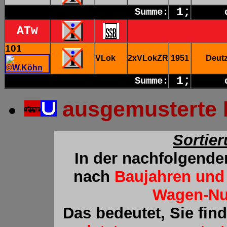
1;
Summe:
ATw
101
VLok
2xVLokZR
1951
Deut
1;
Summe:
ausgemusterte 
Sortie
In der nachfolgende
nach
Baujahren und
Wagen-N
Das bedeutet, Sie fin