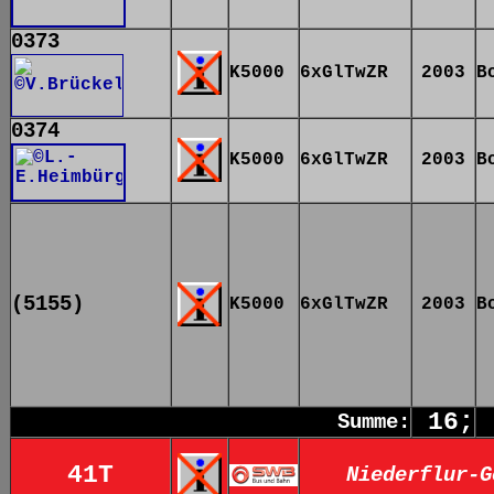
0373
K5000
6xGlTwZR
2003
B
0374
K5000
6xGlTwZR
2003
B
(5155)
K5000
6xGlTwZR
2003
B
16;
Summe:
41T
Niederflur-G