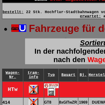
bestellt:
22 Stk. Hochflur-Stadtbahnwagen vo
erwartet:
a
Fahrzeuge für 
Sortie
In der nachfolgende
nach
den
Wag
Wagen-
tram-
Typ
Bauart
Bj.
Herstel
Nr.
info
HTw
414
GT8
8xGlTwZR
1969
DUEW