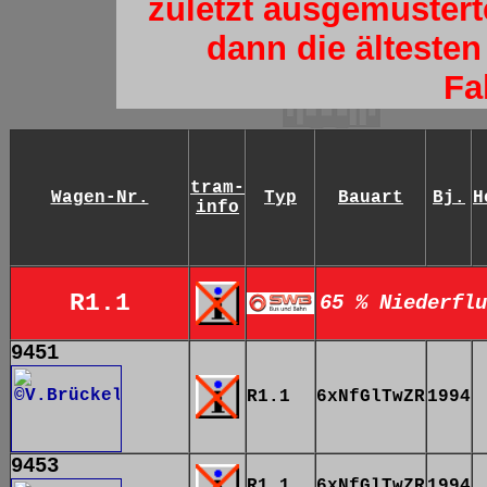
zuletzt ausgemuster
dann die älteste
Fa
tram-
Wagen-Nr.
Typ
Bauart
Bj.
H
info
R1.1
65 % Niederflu
9451
R1.1
6xNfGlTwZR
1994
9453
R1.1
6xNfGlTwZR
1994