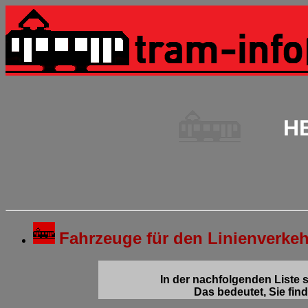
HE
Fahrzeuge für den Linienverke
In der nachfolgenden Liste 
Das bedeutet, Sie fin