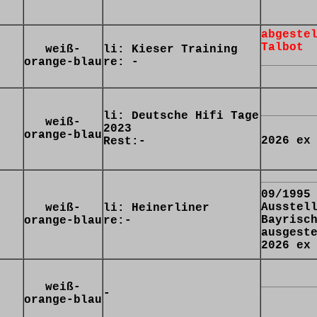
abgeste
Talbot
weiß-
li: Kieser Training
orange-blau
re: -
li: Deutsche Hifi Tage
weiß-
2023
orange-blau
2026 ex
Rest:-
09/1995
Ausstel
weiß-
li: Heinerliner
Bayrisc
orange-blau
re:-
ausgest
2026 ex
weiß-
-
orange-blau