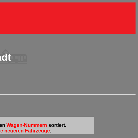
adt
den
Wagen-Nummern
sortiert.
ie neueren Fahrzeuge
.