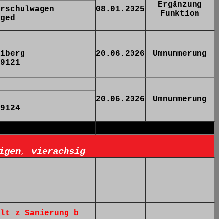
Ergänzung
hrschulwagen
08.01.2025
Funktion
eged
eiberg
20.06.2026
Umnummerung
 9121
20.06.2026
Umnummerung
 9124
igen, vierachsig
llt z Sanierung b