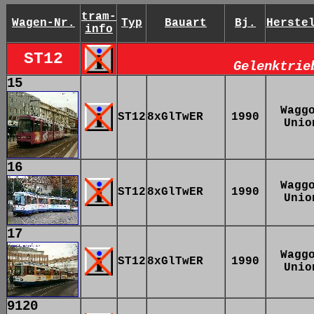
tram-
Wagen-Nr.
Typ
Bauart
Bj.
Herste
info
ST12
Gelenktrie
15
Wagg
ST12
8xGlTwER
1990
Unio
16
Wagg
ST12
8xGlTwER
1990
Unio
17
Wagg
ST12
8xGlTwER
1990
Unio
9120