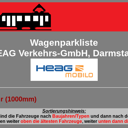
Wagenparkliste
AG Verkehrs-GmbH, Darmst
hr (1000mm)
Sortierungshinweis:
sind die Fahrzeuge nach
Baujahren/Typen
und dann nach 
den weiter
oben die ältesten Fahrzeuge
, weiter
unten dann d