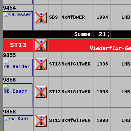
9454
SB9
4xNfBwER
1994
LHB
21;
Summe:
ST13
Niederflur-G
9855
ST13
8xNfGlTwER
1998
LHB
9856
ST13
8xNfGlTwER
1998
LHB
9858
ST13
8xNfGlTwER
1998
LHB