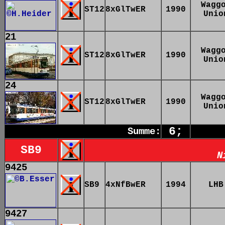
Wagg
ST12
8xGlTwER
1990
Unio
21
Wagg
ST12
8xGlTwER
1990
Unio
24
Wagg
ST12
8xGlTwER
1990
Unio
6;
Summe:
SB9
N
9425
SB9
4xNfBwER
1994
LHB
9427