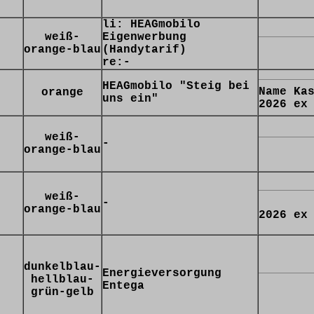
li: HEAGmobilo
weiß-
Eigenwerbung
orange-blau
(Handytarif)
re:-
HEAGmobilo "Steig bei
Name Ka
orange
uns ein"
2026 ex
weiß-
-
orange-blau
weiß-
-
orange-blau
2026 ex
dunkelblau-
Energieversorgung
hellblau-
Entega
grün-gelb