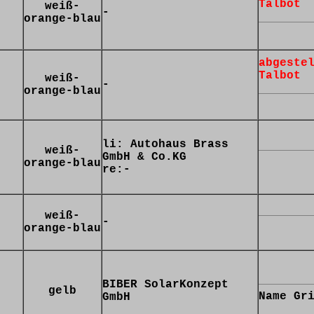
Talbot
weiß-
-
orange-blau
abgeste
Talbot
weiß-
-
orange-blau
li: Autohaus Brass
weiß-
GmbH & Co.KG
orange-blau
re:-
weiß-
-
orange-blau
BIBER SolarKonzept
gelb
Name Gr
GmbH