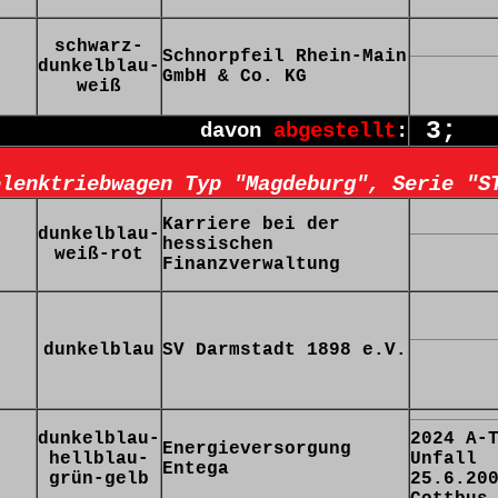
schwarz-
Schnorpfeil Rhein-Main
dunkelblau-
GmbH & Co. KG
weiß
3;
davon
abgestellt
:
elenktriebwagen Typ "Magdeburg", Serie "S
Karriere bei der
dunkelblau-
hessischen
weiß-rot
Finanzverwaltung
dunkelblau
SV Darmstadt 1898 e.V.
dunkelblau-
2024 A-
Energieversorgung
hellblau-
Unfall
Entega
grün-gelb
25.6.20