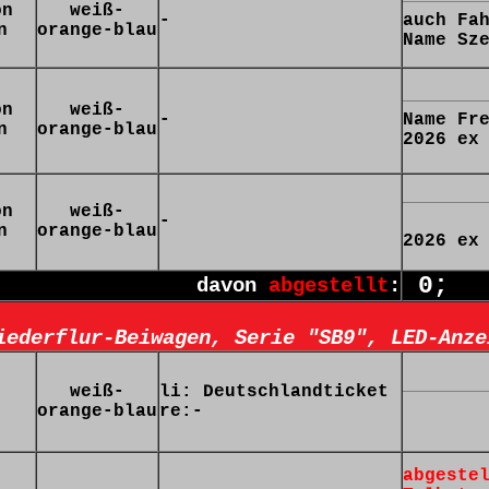
on
weiß-
-
auch Fa
n
orange-blau
Name Sz
on
weiß-
-
Name Fr
n
orange-blau
2026 ex
on
weiß-
-
n
orange-blau
2026 ex
0;
davon
abgestellt
:
iederflur-Beiwagen, Serie "SB9", LED-Anze
weiß-
li: Deutschlandticket
orange-blau
re:-
abgeste