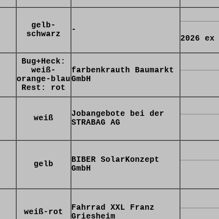
gelb-
-
schwarz
2026 ex
Bug+Heck:
weiß-
farbenkrauth Baumarkt
orange-blau
GmbH
Rest: rot
Jobangebote bei der
weiß
STRABAG AG
BIBER SolarKonzept
gelb
GmbH
Fahrrad XXL Franz
weiß-rot
Griesheim