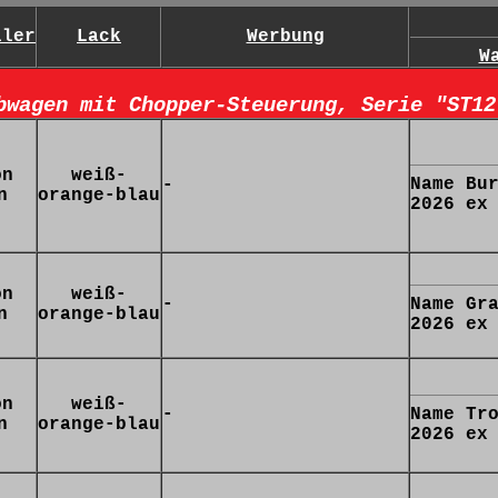
ller
Lack
Werbung
W
bwagen mit Chopper-Steuerung, Serie "ST12
on
weiß-
Name Bu
-
n
orange-blau
2026 ex
on
weiß-
-
Name Gr
n
orange-blau
2026 ex
on
weiß-
-
Name Tr
n
orange-blau
2026 ex