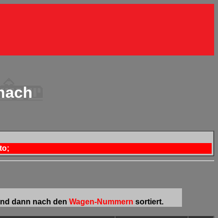
enach
to;
nd dann nach
den
Wagen-Nummern
sortiert.