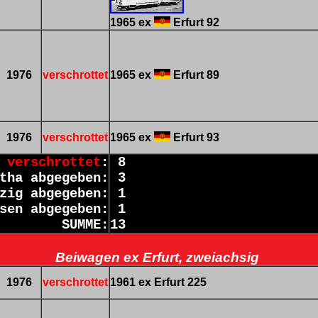
1965 ex
Erfurt 92
1976
verschrottet
1965 ex
Erfurt 89
1976
verschrottet
1965 ex
Erfurt 93
h
verschrottet
:
8
tha abgegeben:
3
zig abgegeben:
1
sen abgegeben:
1
SUMME:
13
Beiwagen ex Erfurt, zweiachsig
1976
verschrottet
1961 ex Erfurt 225