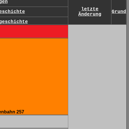
gen
letzte
eschichte
Grund
Änderung
geschichte
ßenbahn 257