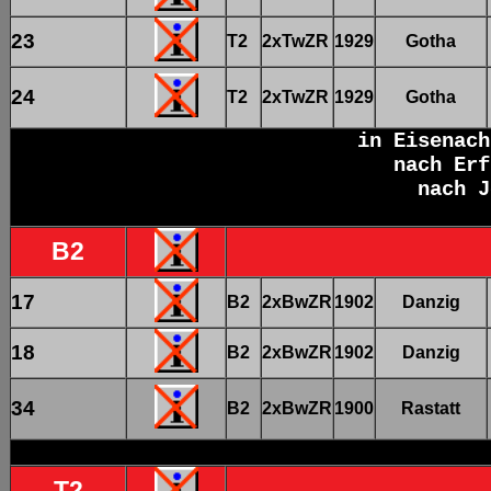
23
T2
2xTwZR
1929
Gotha
24
T2
2xTwZR
1929
Gotha
in Eisenac
nach Erf
nach J
B2
17
B2
2xBwZR
1902
Danzig
18
B2
2xBwZR
1902
Danzig
34
B2
2xBwZR
1900
Rastatt
T2