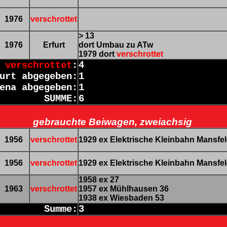
1976
verschrottet
> 13
1976
Erfurt
dort Umbau zu ATw
1979 dort
verschrottet
h
verschrottet
:
4
urt abgegeben:
1
ena abgegeben:
1
SUMME:
6
gebrauchte Beiwagen, zweiachsig
1956
verschrottet
1929 ex Elektrische Kleinbahn Mansfel
1956
verschrottet
1929 ex Elektrische Kleinbahn Mansfel
1958 ex 27
1963
verschrottet
1957 ex Mühlhausen 36
1938 ex Wiesbaden 53
Summe:
3