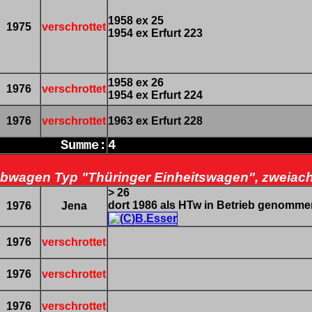
1958 ex 25
1975
verschrottet
1954 ex Erfurt 223
1958 ex 26
1976
verschrottet
1954 ex Erfurt 224
1976
verschrottet
1963 ex Erfurt 228
Summe:
4
ebwagen Typ "Thüringer Einheitswagen", zweiac
> 26
dort 1986 als HTw in Betrieb genomme
1976
Jena
1976
verschrottet
1976
verschrottet
1976
verschrottet