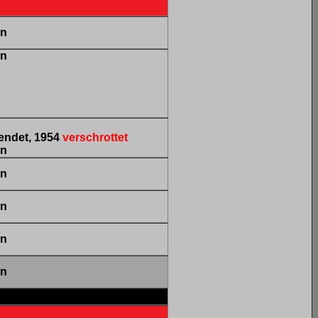
en
en
endet, 1954
verschrottet
en
en
en
en
en