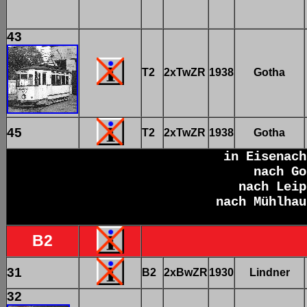
43
T2
2xTwZR
1938
Gotha
45
T2
2xTwZR
1938
Gotha
in Eisenac
nach Go
nach Leip
nach Mühlhau
B2
31
B2
2xBwZR
1930
Lindner
32