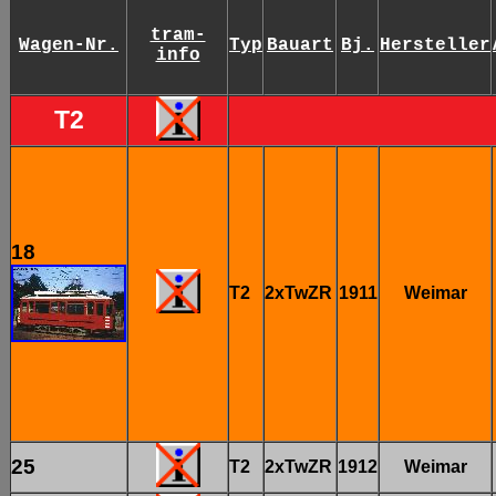
tram-
Wagen-Nr.
Typ
Bauart
Bj.
Hersteller
info
T2
18
T2
2xTwZR
1911
Weimar
25
T2
2xTwZR
1912
Weimar