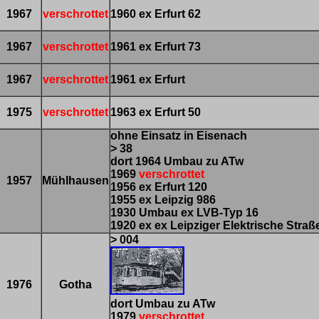
1967
verschrottet
1960 ex Erfurt 62
1967
verschrottet
1961 ex Erfurt 73
1967
verschrottet
1961 ex Erfurt
1975
verschrottet
1963 ex Erfurt 50
ohne Einsatz in Eisenach
> 38
dort 1964 Umbau zu ATw
1969
verschrottet
1957
Mühlhausen
1956 ex Erfurt 120
1955 ex Leipzig 986
1930 Umbau ex LVB-Typ 16
1920 ex ex Leipziger Elektrische Stra
> 004
1976
Gotha
dort Umbau zu ATw
1979
verschrottet