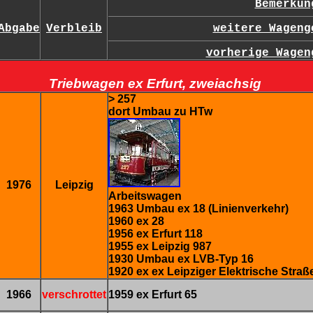
Bemerkun
Abgabe
Verbleib
weitere Wageng
vorherige Wagen
Triebwagen ex Erfurt, zweiachsig
> 257
dort Umbau zu HTw
1976
Leipzig
Arbeitswagen
1963 Umbau ex 18 (Linienverkehr)
1960 ex 28
1956 ex Erfurt 118
1955 ex Leipzig 987
1930 Umbau ex LVB-Typ 16
1920 ex ex Leipziger Elektrische Stra
1966
verschrottet
1959 ex Erfurt 65