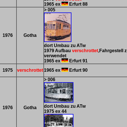
1965 ex
Erfurt 88
> 005
1976
Gotha
dort Umbau zu ATw
1979 Aufbau
verschrottet
,Fahrgestell
verwendet
1965 ex
Erfurt 91
1975
verschrottet
1965 ex
Erfurt 90
> 006
dort Umbau zu ATw
1976
Gotha
1975 ex 44