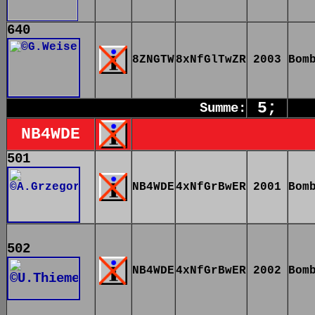
640
8ZNGTW
8xNfGlTwZR
2003
Bom
5;
Summe:
NB4WDE
501
NB4WDE
4xNfGrBwER
2001
Bom
502
NB4WDE
4xNfGrBwER
2002
Bom