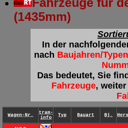
Fahrzeuge für d
(1435mm)
Sortie
In der nachfolgende
nach
Baujahren/Type
Numm
Das bedeutet, Sie fin
Fahrzeuge
, weite
Fa
tram-
Wagen-Nr.
Typ
Bauart
Bj.
Her
info