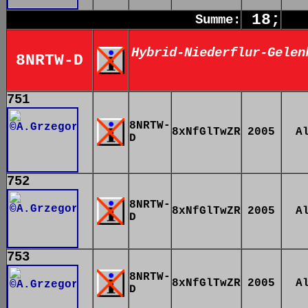
18;
Summe:
Hybrid-Niederflur-Gelen
8NRTW-D
751
8NRTW-
8xNfGlTwZR
2005
A
D
752
8NRTW-
8xNfGlTwZR
2005
A
D
753
8NRTW-
8xNfGlTwZR
2005
A
D