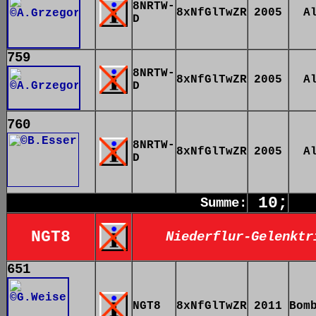
8NRTW-
8xNfGlTwZR
2005
A
D
759
8NRTW-
8xNfGlTwZR
2005
A
D
760
8NRTW-
8xNfGlTwZR
2005
A
D
10;
Summe:
NGT8
Niederflur-Gelenktr
651
NGT8
8xNfGlTwZR
2011
Bom