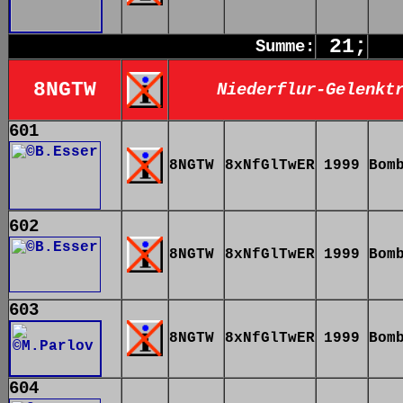
21;
Summe:
8NGTW
Niederflur-Gelenkt
601
8NGTW
8xNfGlTwER
1999
Bom
602
8NGTW
8xNfGlTwER
1999
Bom
603
8NGTW
8xNfGlTwER
1999
Bom
604