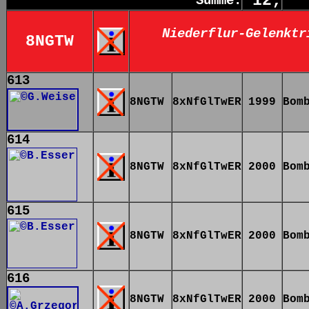
12;
Summe:
Niederflur-Gelenktr
8NGTW
613
8NGTW
8xNfGlTwER
1999
Bom
614
8NGTW
8xNfGlTwER
2000
Bom
615
8NGTW
8xNfGlTwER
2000
Bom
616
8NGTW
8xNfGlTwER
2000
Bom