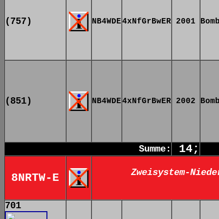
(757)
NB4WDE
4xNfGrBwER
2001
Bom
(851)
NB4WDE
4xNfGrBwER
2002
Bom
14;
Summe:
Zweisystem-Niede
8NRTW-E
701