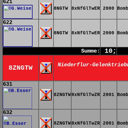
621
8NGTW
8xNfGlTwER
2000
Bom
622
8NGTW
8xNfGlTwER
2000
Bom
10;
Summe:
Niederflur-Gelenktrieb
8ZNGTW
631
8ZNGTW
8xNfGlTwZR
2001
Bom
632
8ZNGTW
8xNfGlTwZR
2001
Bom