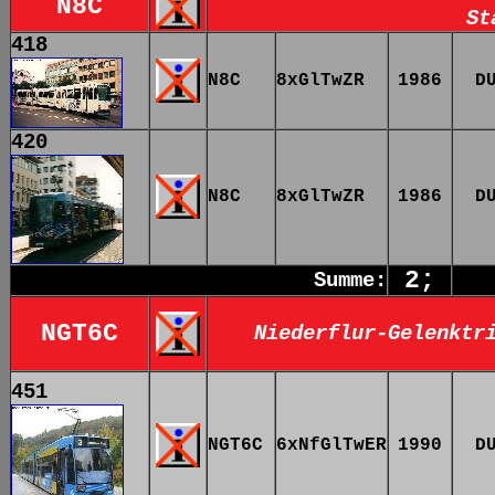
N8C
St
418
N8C
8xGlTwZR
1986
D
420
N8C
8xGlTwZR
1986
D
2;
Summe:
NGT6C
Niederflur-Gelenktr
451
NGT6C
6xNfGlTwER
1990
D