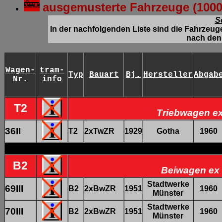
ausgemusterte Fahrzeuge (100
S
In der nachfolgenden Liste sind die Fahrzeu
nach
de
Wagen-
tram-
Typ
Bauart
Bj.
Hersteller
Abgab
Nr.
info
T2
Triebwagen ex
36II
T2
2xTwZR
1929
Gotha
1960
B2
Beiwagen ex 
Stadtwerke
69III
B2
2xBwZR
1951
1960
Münster
Stadtwerke
70III
B2
2xBwZR
1951
1960
Münster