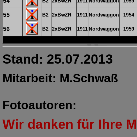
54
B2
2xBwZR
1911
Nordwaggon
1959
55
B2
2xBwZR
1911
Nordwaggon
1954
56
B2
2xBwZR
1911
Nordwaggon
1959
Stand: 25.07.2013
Mitarbeit: M.Schwaß
Fotoautoren:
Wir danken für Ihre Mi