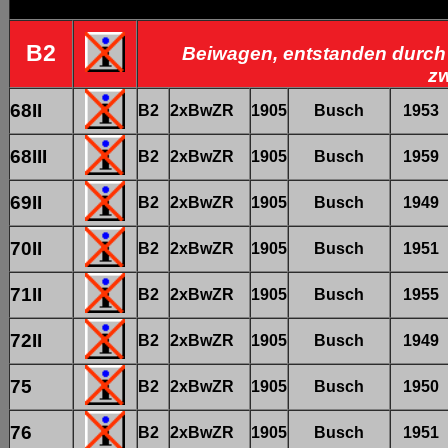
B2
Beiwagen, entstanden durch
z
68II
B2
2xBwZR
1905
Busch
1953
68III
B2
2xBwZR
1905
Busch
1959
69II
B2
2xBwZR
1905
Busch
1949
70II
B2
2xBwZR
1905
Busch
1951
71II
B2
2xBwZR
1905
Busch
1955
72II
B2
2xBwZR
1905
Busch
1949
75
B2
2xBwZR
1905
Busch
1950
76
B2
2xBwZR
1905
Busch
1951