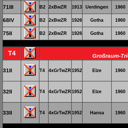
71III
B2
2xBwZR
1913
Uerdingen
1960
68IV
B2
2xBwZR
1926
Gotha
1960
75II
B2
2xBwZR
1926
Gotha
1960
T4
Großraum-Tri
31II
T4
4xGrTwZR
1952
Elze
1960
32II
T4
4xGrTwZR
1952
Elze
1960
33II
T4
4xGrTwZR
1952
Hansa
1960